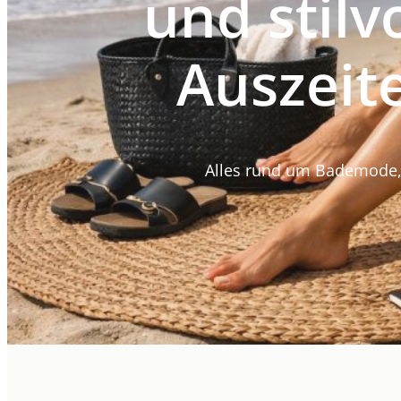
und stilv
Auszeit
Alles rund um Bademode,