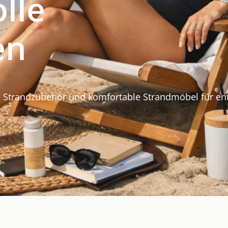
olle
en
 Strandzubehör und komfortable Strandmöbel für en